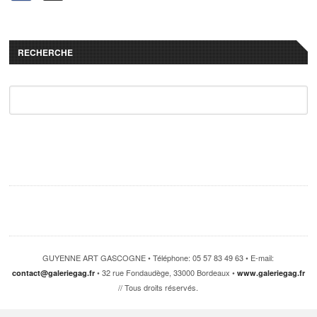
RECHERCHE
GUYENNE ART GASCOGNE • Téléphone: 05 57 83 49 63 • E-mail:
• 32 rue Fondaudège, 33000 Bordeaux •
contact@galeriegag.fr
www.galeriegag.fr
// Tous droits réservés.