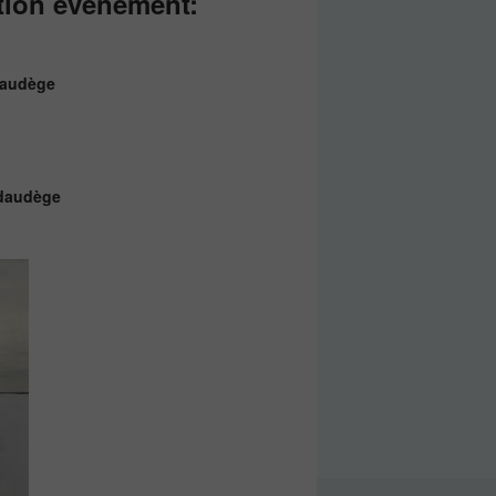
tion évènement:
ndaudège
ndaudège