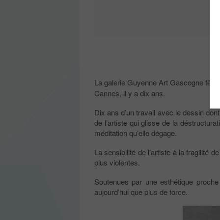
La galerie Guyenne Art Gascogne fête, 
Cannes, il y a dix ans.
Dix ans d’un travail avec le dessin don
de l’artiste qui glisse de la déstructura
méditation qu’elle dégage.
La sensibilité de l’artiste à la fragili
plus violentes.
Soutenues par une esthétique proche de
aujourd’hui que plus de force.