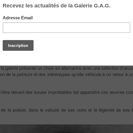
du 17 mars au 14 mai, le retour d’
Alain Lestié
à Bordeaux où il n’a 
t la galerie présente un choix en alternance avec une sélection d’œu
tion de la peinture et des stéréotypes qu’elle véhicule à un retour à 
té de l’être devant des issues improbables fait apparaître ces œuvres c
 la poésie, dans le velouté de ses noirs et la légèreté de ses b