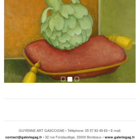
GUYENNE ART GASCOGNE • Téléphone: 05 57 83 49 63 • E-mail:
• 32 rue Fondaudège, 33000 Bordeaux •
contact@galeriegag.fr
www.galeriegag.fr