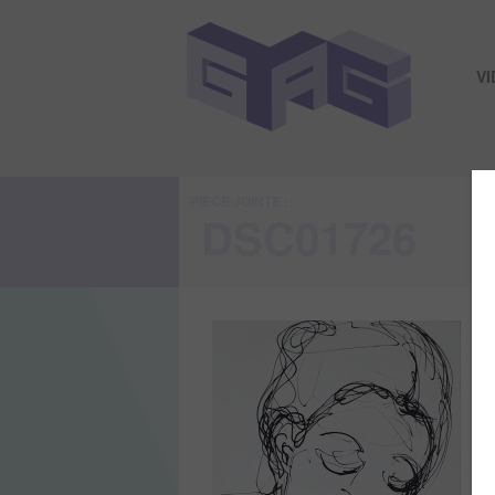
V
PIÈCE JOINTE :
DSC01726