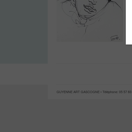
GUYENNE ART GASCOGNE • Téléphone: 05 57 83 4