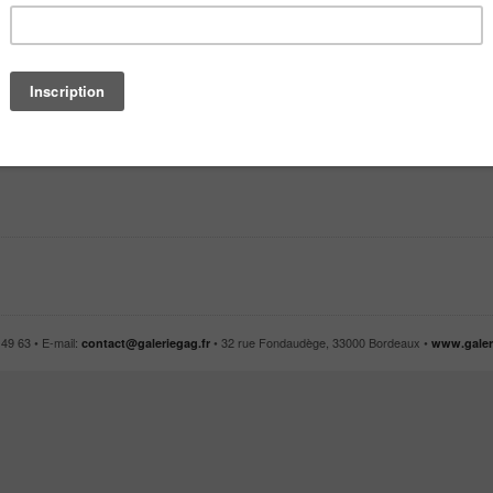
9 63 • E-mail:
• 32 rue Fondaudège, 33000 Bordeaux •
contact@galeriegag.fr
www.galer