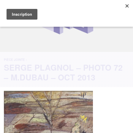
PIÈCE JOINTE :
SERGE PLAGNOL – PHOTO 72
– M.DUBAU – OCT 2013