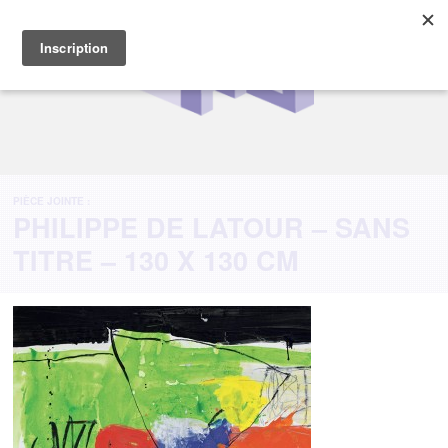
PIÈCE JOINTE :
PHILIPPE DE LATOUR – SANS
TITRE – 130 X 130 CM