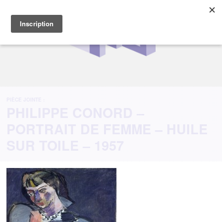
PIÈCE JOINTE :
PHILIPPE CONORD –
PORTRAIT DE FEMME – HUILE
SUR TOILE – 1957