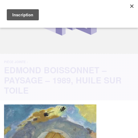
PIÈCE JOINTE :
EDMOND BOISSONNET –
PAYSAGE – 1989, HUILE SUR
TOILE