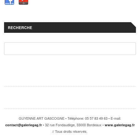
RECHERCHE
GUYENNE ART GASCOGNE • Téléphone: 05 57 83 49 63 • E-mail:
• 32 rue Fondaudège, 33000 Bordeaux •
contact@galeriegag.fr
www.galeriegag.fr
// Tous droits réservés.