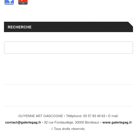
RECHERCHE
GUYENNE ART GASCOGNE • Téléphone: 05 57 83 49 63 • E-mail:
• 32 rue Fondaudège, 33000 Bordeaux •
contact@galeriegag.fr
www.galeriegag.fr
// Tous droits réservés.