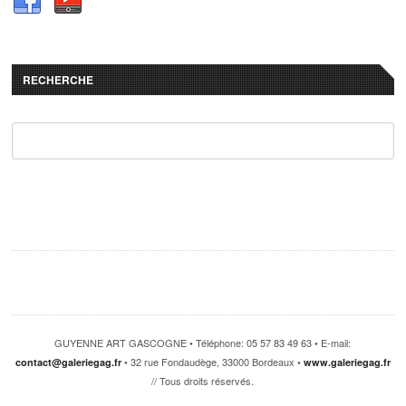
RECHERCHE
GUYENNE ART GASCOGNE • Téléphone: 05 57 83 49 63 • E-mail:
• 32 rue Fondaudège, 33000 Bordeaux •
contact@galeriegag.fr
www.galeriegag.fr
// Tous droits réservés.