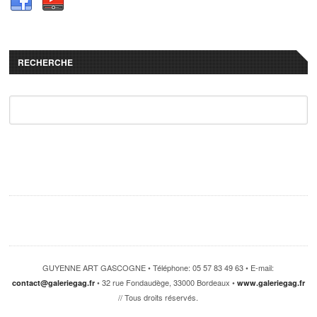
RECHERCHE
GUYENNE ART GASCOGNE • Téléphone: 05 57 83 49 63 • E-mail:
• 32 rue Fondaudège, 33000 Bordeaux •
contact@galeriegag.fr
www.galeriegag.fr
// Tous droits réservés.