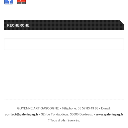
RECHERCHE
GUYENNE ART GASCOGNE • Téléphone: 05 57 83 49 63 • E-mail:
• 32 rue Fondaudège, 33000 Bordeaux •
contact@galeriegag.fr
www.galeriegag.fr
// Tous droits réservés.