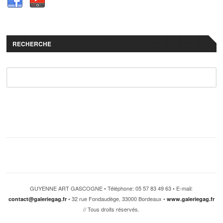
RECHERCHE
GUYENNE ART GASCOGNE • Téléphone: 05 57 83 49 63 • E-mail:
• 32 rue Fondaudège, 33000 Bordeaux •
contact@galeriegag.fr
www.galeriegag.fr
// Tous droits réservés.