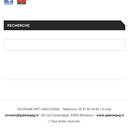
RECHERCHE
GUYENNE ART GASCOGNE • Téléphone: 05 57 83 49 63 • E-mail:
• 32 rue Fondaudège, 33000 Bordeaux •
contact@galeriegag.fr
www.galeriegag.fr
// Tous droits réservés.