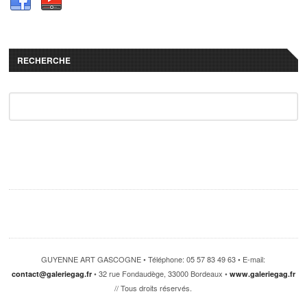
RECHERCHE
GUYENNE ART GASCOGNE • Téléphone: 05 57 83 49 63 • E-mail:
• 32 rue Fondaudège, 33000 Bordeaux •
contact@galeriegag.fr
www.galeriegag.fr
// Tous droits réservés.