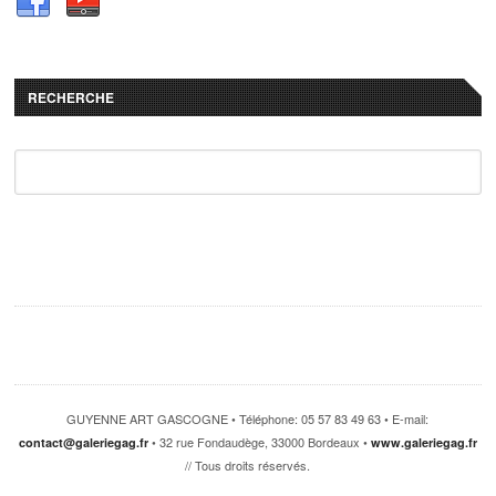
RECHERCHE
GUYENNE ART GASCOGNE • Téléphone: 05 57 83 49 63 • E-mail:
• 32 rue Fondaudège, 33000 Bordeaux •
contact@galeriegag.fr
www.galeriegag.fr
// Tous droits réservés.