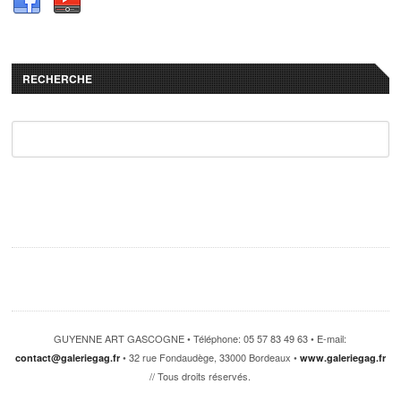
RECHERCHE
GUYENNE ART GASCOGNE • Téléphone: 05 57 83 49 63 • E-mail:
• 32 rue Fondaudège, 33000 Bordeaux •
contact@galeriegag.fr
www.galeriegag.fr
// Tous droits réservés.