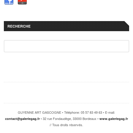
RECHERCHE
GUYENNE ART GASCOGNE • Téléphone: 05 57 83 49 63 • E-mail:
• 32 rue Fondaudège, 33000 Bordeaux •
contact@galeriegag.fr
www.galeriegag.fr
// Tous droits réservés.