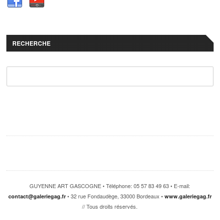
RECHERCHE
GUYENNE ART GASCOGNE • Téléphone: 05 57 83 49 63 • E-mail:
• 32 rue Fondaudège, 33000 Bordeaux •
contact@galeriegag.fr
www.galeriegag.fr
// Tous droits réservés.