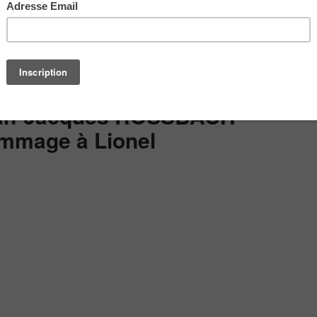
an-Jacques ROSSBACH –
mmage à Lionel