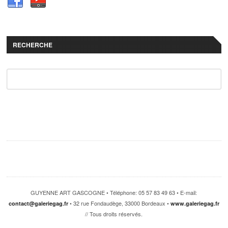
RECHERCHE
GUYENNE ART GASCOGNE • Téléphone: 05 57 83 49 63 • E-mail:
• 32 rue Fondaudège, 33000 Bordeaux •
contact@galeriegag.fr
www.galeriegag.fr
// Tous droits réservés.