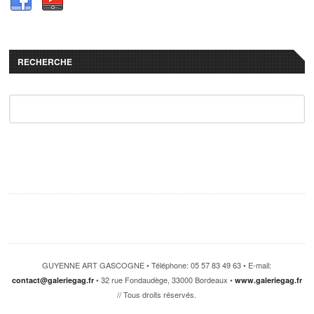
RECHERCHE
GUYENNE ART GASCOGNE • Téléphone: 05 57 83 49 63 • E-mail:
• 32 rue Fondaudège, 33000 Bordeaux •
contact@galeriegag.fr
www.galeriegag.fr
// Tous droits réservés.