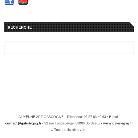
RECHERCHE
GUYENNE ART GASCOGNE • Téléphone: 05 57 83 49 63 • E-mail:
• 32 rue Fondaudège, 33000 Bordeaux •
contact@galeriegag.fr
www.galeriegag.fr
// Tous droits réservés.