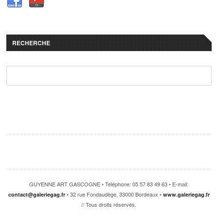
RECHERCHE
GUYENNE ART GASCOGNE • Téléphone: 05 57 83 49 63 • E-mail:
• 32 rue Fondaudège, 33000 Bordeaux •
contact@galeriegag.fr
www.galeriegag.fr
// Tous droits réservés.