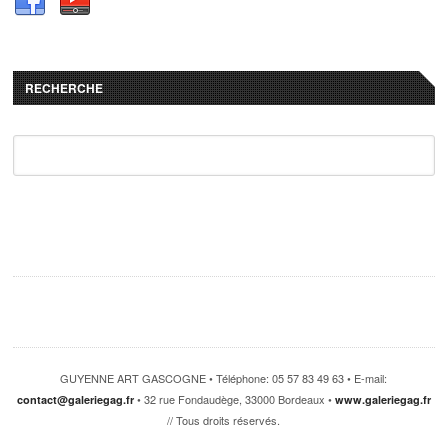
RECHERCHE
GUYENNE ART GASCOGNE • Téléphone: 05 57 83 49 63 • E-mail:
• 32 rue Fondaudège, 33000 Bordeaux •
contact@galeriegag.fr
www.galeriegag.fr
// Tous droits réservés.