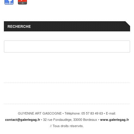
RECHERCHE
GUYENNE ART GASCOGNE • Téléphone: 05 57 83 49 63 • E-mail:
• 32 rue Fondaudège, 33000 Bordeaux •
contact@galeriegag.fr
www.galeriegag.fr
// Tous droits réservés.