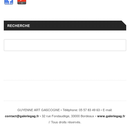
RECHERCHE
GUYENNE ART GASCOGNE • Téléphone: 05 57 83 49 63 • E-mail:
• 32 rue Fondaudège, 33000 Bordeaux •
contact@galeriegag.fr
www.galeriegag.fr
// Tous droits réservés.