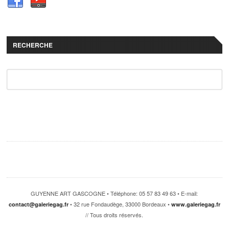
RECHERCHE
GUYENNE ART GASCOGNE • Téléphone: 05 57 83 49 63 • E-mail:
• 32 rue Fondaudège, 33000 Bordeaux •
contact@galeriegag.fr
www.galeriegag.fr
// Tous droits réservés.