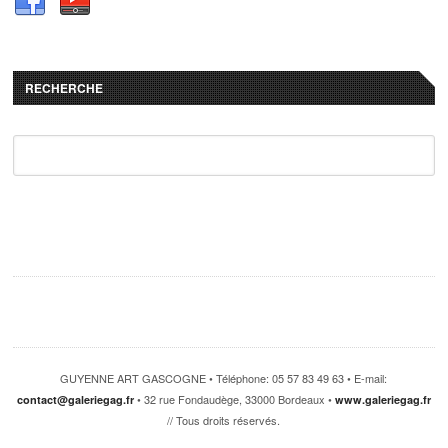
RECHERCHE
GUYENNE ART GASCOGNE • Téléphone: 05 57 83 49 63 • E-mail:
• 32 rue Fondaudège, 33000 Bordeaux •
contact@galeriegag.fr
www.galeriegag.fr
// Tous droits réservés.