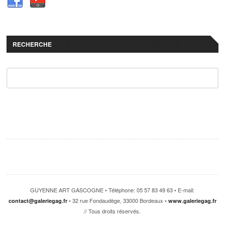
RECHERCHE
GUYENNE ART GASCOGNE • Téléphone: 05 57 83 49 63 • E-mail:
• 32 rue Fondaudège, 33000 Bordeaux •
contact@galeriegag.fr
www.galeriegag.fr
// Tous droits réservés.