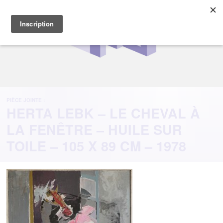
PIÈCE JOINTE :
HERTA LEBK – LE CHEVAL À
LA FENÊTRE – HUILE SUR
TOILE – 105 X 89 CM – 1978